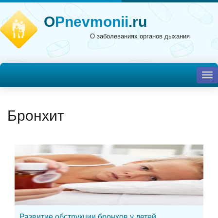
O
Pnevmonii
.ru
О заболеваниях органов дыхания
To
nav
Бронхит
Развитие обструкции бронхов у детей