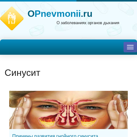
O
Pnevmonii
.ru
О заболеваниях органов дыхания
To
nav
Синусит
Причины развития гнойного синусита,