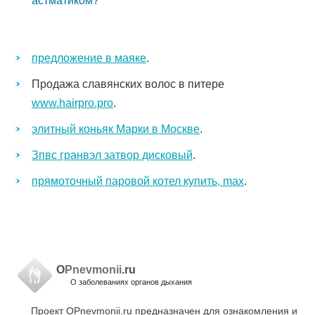
астматиком?
предложение в маяке
.
Продажа славянских волос в питере
www.hairpro.pro
.
элитный коньяк Марки в Москве
.
Зпвс гранвэл затвор дисковый
.
прямоточный паровой котел купить, max
.
O
Pnevmonii
.ru
О заболеваниях органов дыхания
Проект OPnevmonii.ru предназначен для ознакомления и