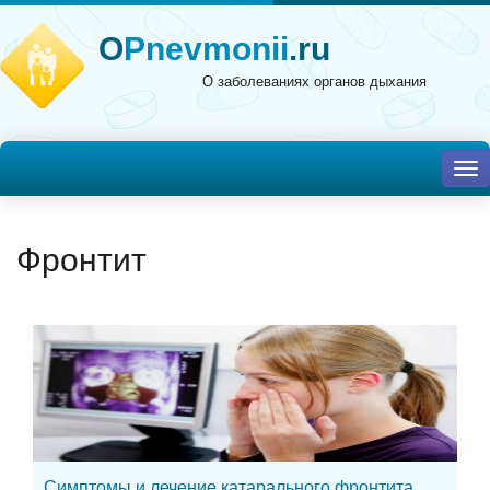
O
Pnevmonii
.ru
О заболеваниях органов дыхания
To
nav
Фронтит
Симптомы и лечение катарального фронтита