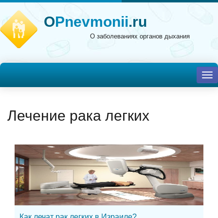
O
Pnevmonii
.ru
О заболеваниях органов дыхания
To
nav
Лечение рака легких
Как лечат рак легких в Израиле?