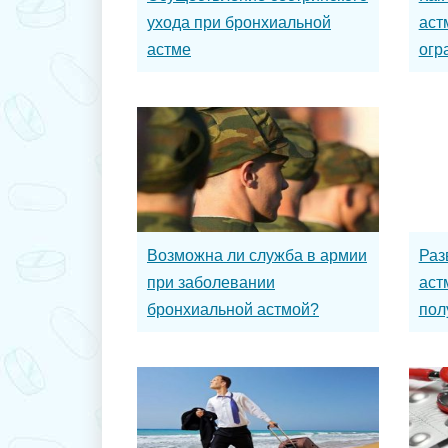
ухода при бронхиальной
аст
астме
огр
Возможна ли служба в армии
Раз
при заболевании
аст
бронхиальной астмой?
пол