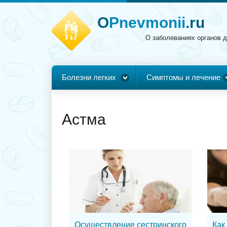
O
Pnevmonii
.ru
О заболеваниях органов 
Болезни легких
Симптомы и лечение
Астма
Осуществление сестринского
Как