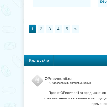
реб
1
2
3
4
5
»
Карта сайта
O
Pnevmonii
.ru
О заболеваниях органов дыхания
Проект OPnevmonii.ru предназначен
ознакомления и не является инструкци
применен