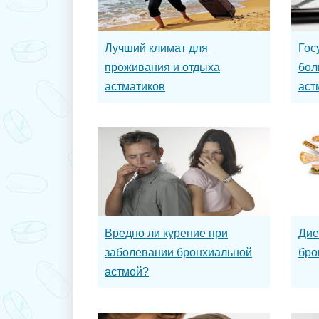
Лучший климат для
Гос
проживания и отдыха
бол
астматиков
аст
Вредно ли курение при
Дие
заболевании бронхиальной
бро
астмой?