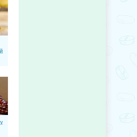
ой
ку