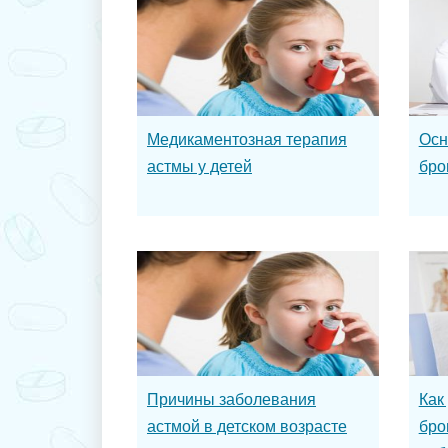
Медикаментозная терапия
Осн
астмы у детей
бро
Причины заболевания
Как
астмой в детском возрасте
бро