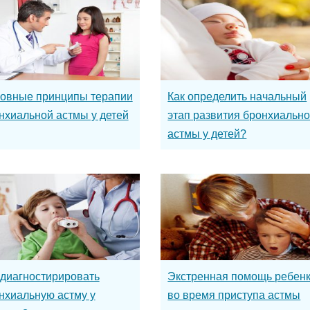
овные принципы терапии
Как определить начальный
нхиальной астмы у детей
этап развития бронхиальн
астмы у детей?
 диагностирировать
Экстренная помощь ребен
нхиальную астму у
во время приступа астмы