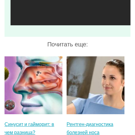
Синусит и гайморит: в
Рентген-диагностика
чем разница?
болезней носа