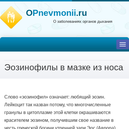
O
Pnevmonii
.ru
О заболеваниях органов дыхания
To
nav
Эозинофилы в мазке из носа
Слово «эозинофил» означает: любящий эозин.
Лейкоцит так назван потому, что многочисленные
гранулы в цитоплазме этой клетки окрашиваются
красителем эозином, получившим свое название в
честь греческой богини утренней зари Эос (Аврора).