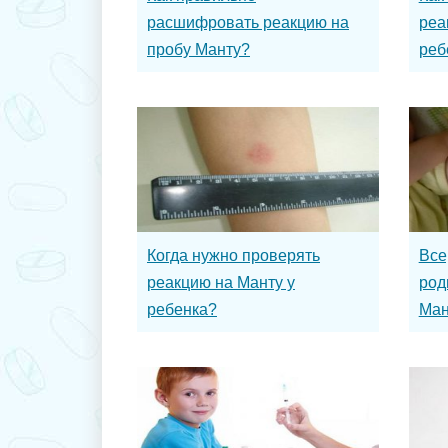
расшифровать реакцию на
реа
пробу Манту?
реб
Когда нужно проверять
Все
реакцию на Манту у
род
ребенка?
Ман