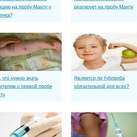
кцию на пробу Манту у
реагирует на пробу Манту
енка?
, что нужно знать
Является ли тубпроба
ителям о первой пробе
обязательной для всех?
ту