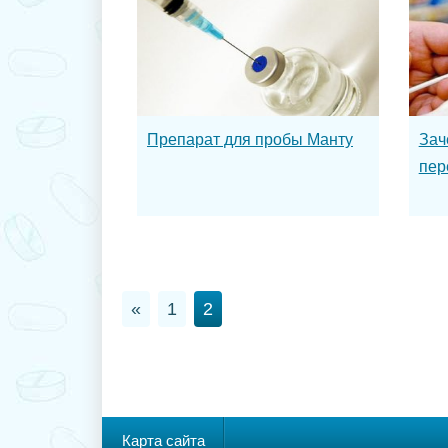
Препарат для пробы Манту
Зач
пер
«
1
2
Карта сайта