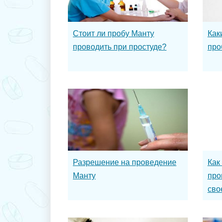
Стоит ли пробу Манту
Как
проводить при простуде?
про
Разрешение на проведение
Как
Манту
про
сво