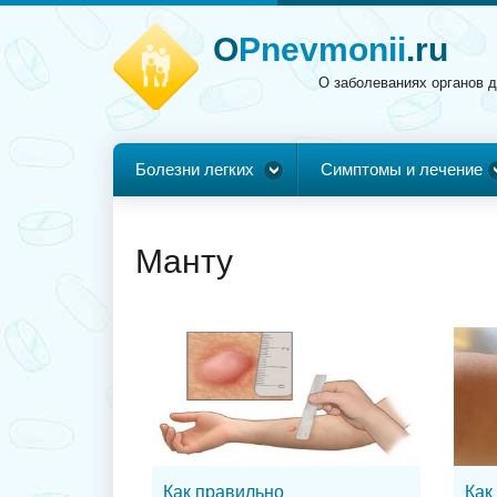
O
Pnevmonii
.ru
О заболеваниях органов 
Болезни легких
Симптомы и лечение
Манту
Как правильно
Как