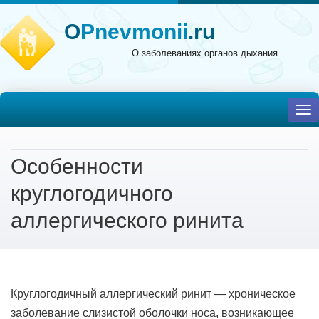
O
Pnevmonii
.ru
О заболеваниях органов дыхания
To
nav
Особенности
круглогодичного
аллергического ринита
Круглогодичный аллергический ринит — хроническое
заболевание слизистой оболочки носа, возникающее