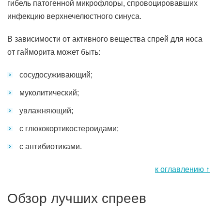
гибель патогенной микрофлоры, спровоцировавших
инфекцию верхнечелюстного синуса.
В зависимости от активного вещества спрей для носа
от гайморита может быть:
сосудосуживающий;
муколитический;
увлажняющий;
с глюкокортикостероидами;
с антибиотиками.
к оглавлению ↑
Обзор лучших спреев