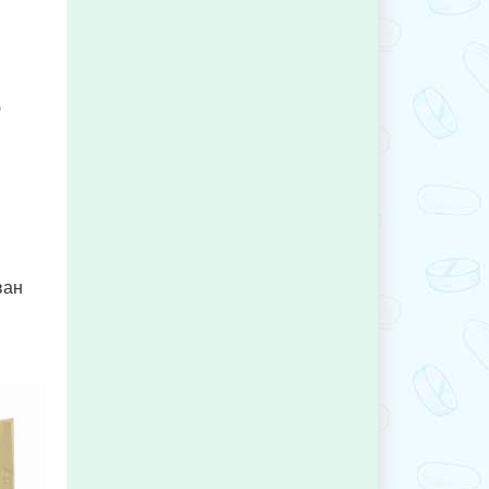
ю
,
ван