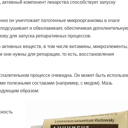
 активный компонент лекарства способствует запуску
но он уничтожает патогенные микроорганизмы в очаге
 подсушивает и обволакивает, обеспечивая дополнительну
нову для запуска репаративных процессов.
 активных веществ, в том числе витамины, микроэлементы
е они нужны для репарации, то есть, восстановления
спалительном процессе очевидна. Он может быть использо
угими полезными составами (например, с медом). Мазь
едующим образом:
хность