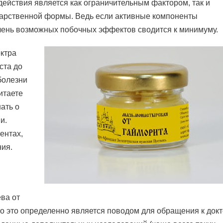
ействия является как ограничительным фактором, так и
арственной формы. Ведь если активные компоненты
ечень возможных побочных эффектов сводится к минимуму.
ктра
ста до
болезни
итаете
нать о
и.
ентах,
ния.
ева от
о это определенно является поводом для обращения к докт