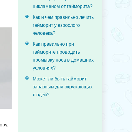
цикламеном от гайморита?
Как и чем правильно лечить
гайморит у взрослого
человека?
Как правильно при
гайморите проводить
промывку носа в домашних
условиях?
Может ли быть гайморит
заразным для окружающих
людей?
ору.