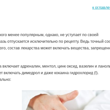
к оглавл
ого менее популярным, однако, не уступает по своей
мазь отпускается исключительно по рецепту. Ведь точный со
того, состав лекарства может включать вещества, запреще
 включает адреналин, ментол, цинк оксид, вазелин и ланол
 включать димедрол и даже кокаина гидрохлорид (!).
ально: