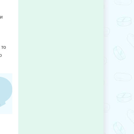
ли
 то
о