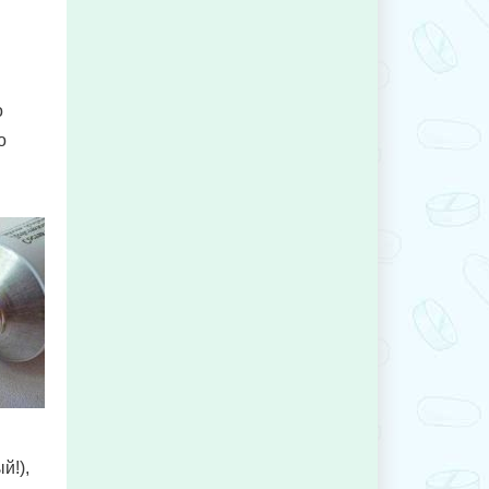
о
о
й!),