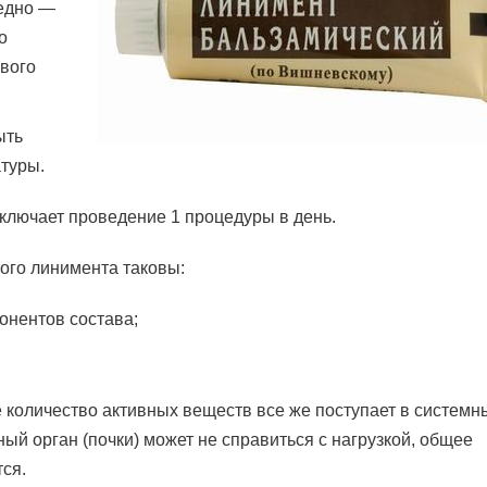
редно —
о
ового
ыть
туры.
включает проведение 1 процедуры в день.
ого линимента таковы:
онентов состава;
 количество активных веществ все же поступает в системн
ый орган (почки) может не справиться с нагрузкой, общее
тся.