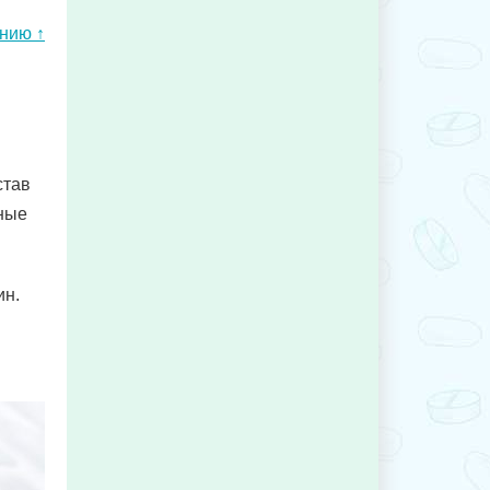
ению ↑
став
нные
ин.