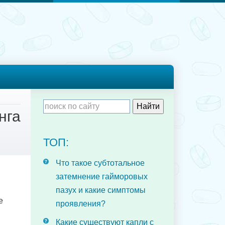
нга
ТОП:
Что такое субтотальное
затемнение гайморовых
пазух и какие симптомы
е
проявления?
Какие существуют капли с