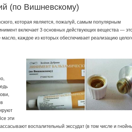
ий (по Вишневскому)
вского, которая является, пожалуй, самым популярным
инимент включает 3 основных действующих вещества — эт
 масло, каждое из которых обеспечивает реализацию целог
о,
ведь
ови,
ов
рируют
се эти
рассасывают воспалительный экссудат (в том числе и гнойны