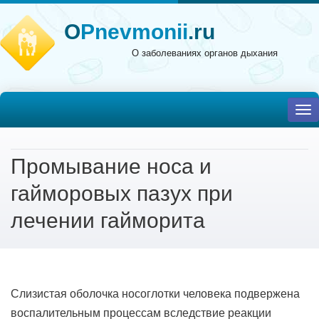
O
Pnevmonii
.ru
О заболеваниях органов дыхания
To
nav
Промывание носа и
гайморовых пазух при
лечении гайморита
Слизистая оболочка носоглотки человека подвержена
воспалительным процессам вследствие реакции