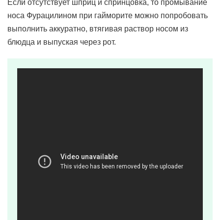
Если отсутствует шприц и спринцовка, то промывание
носа Фурацилином при гайморите можно попробовать
выполнить аккуратно, втягивая раствор носом из
блюдца и выпуская через рот.