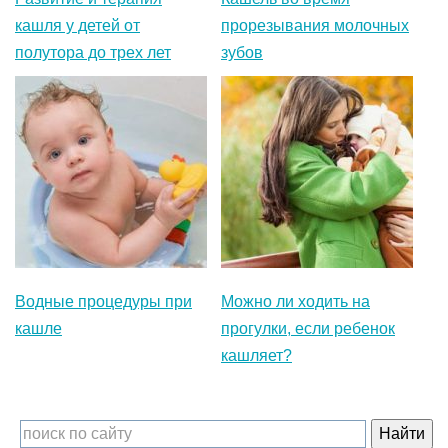
кашля у детей от
прорезывания молочных
полутора до трех лет
зубов
Водные процедуры при
Можно ли ходить на
кашле
прогулки, если ребенок
кашляет?