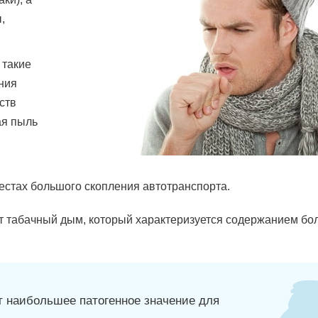
,
 такие
ния
ств
ая пыль
естах большого скопления автотранспорта.
т табачный дым, который характеризуется содержанием бо
 наибольшее патогенное значение для