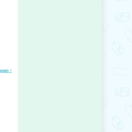
ению ↑