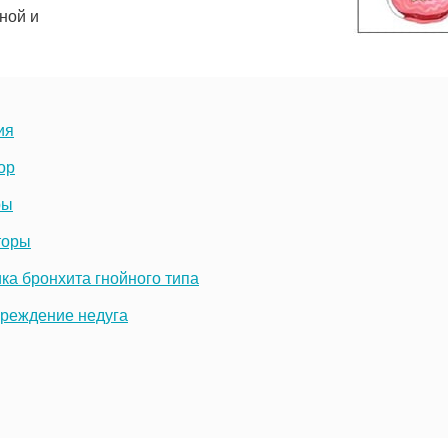
ной и
ия
ор
ры
торы
ка бронхита гнойного типа
преждение недуга