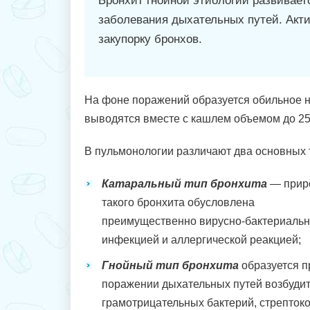
Бронхит гнойной этиологии развиваетс
заболевания дыхательных путей. Акти
закупорку бронхов.
На фоне поражений образуется обильное н
выводятся вместе с кашлем объемом до 250
В пульмонологии различают два основных т
Катаральный тип бронхита
— прир
такого бронхита обусловлена
преимущественно вирусно-бактериаль
инфекцией и аллергической реакцией;
Гнойный тип бронхита
образуется п
поражении дыхательных путей возбуди
грамотрицательных бактерий, стрептоко