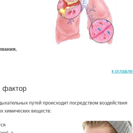
евания,
к оглавл
 фактор
дыхательных путей происходит посредством воздействия
х химических веществ:
тся
ки), а