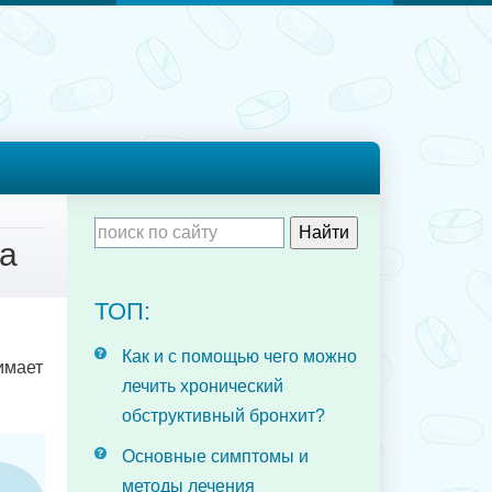
па
ТОП:
Как и с помощью чего можно
имает
лечить хронический
обструктивный бронхит?
Основные симптомы и
методы лечения