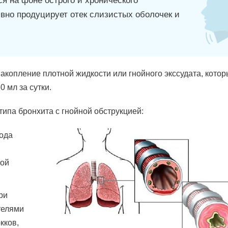
я на фоне острого и хронического
вно продуцирует отек слизистых оболочек и
акопление плотной жидкости или гнойного экссудата, кото
 мл за сутки.
ипа бронхита с гнойной обструкцией:
ода
ной
ри
телями
кков,