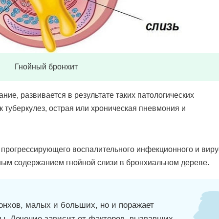
Гнойный бронхит
ие, развивается в результате таких патологических
к туберкулез, острая или хроническая пневмония и
е прогрессирующего воспалительного инфекционного и виру
ным содержанием гнойной слизи в бронхиальном дереве.
ронхов, малых и больших, но и поражает
ы. Лечение зависит от факторов, вызвавших