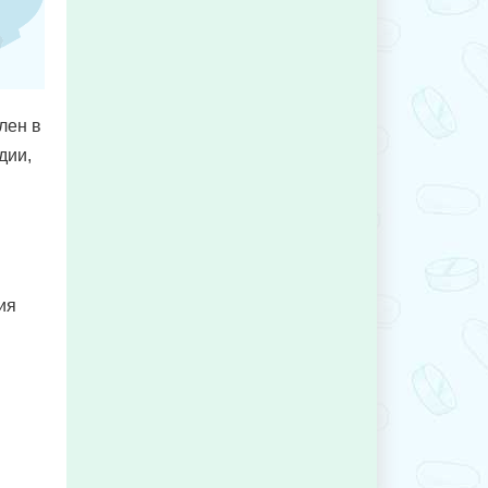
лен в
дии,
ия