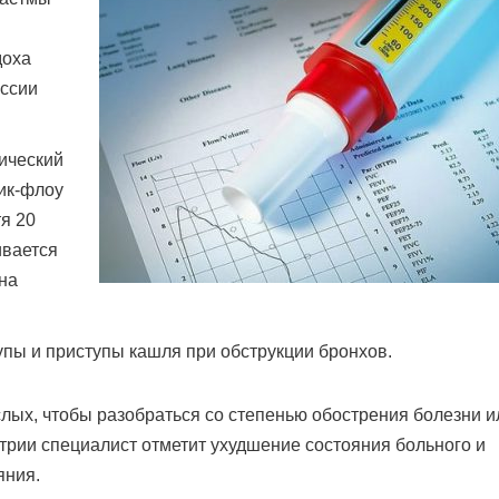
доха
иссии
ический
ик-флоу
тя 20
ивается
на
упы и приступы кашля при обструкции бронхов.
лых, чтобы разобраться со степенью обострения болезни и
трии специалист отметит ухудшение состояния больного и
яния.