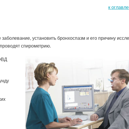
к оглавл
 заболевание, установить бронхоспазм и его причину иссл
 проводят спирометрию.
ФВД
унду
ких