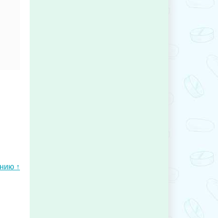
ению ↑