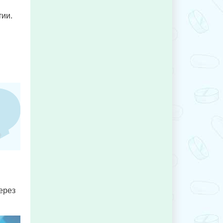
тии.
ерез