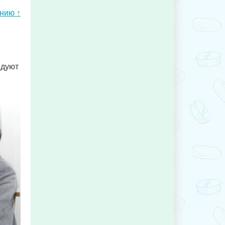
ению ↑
едуют