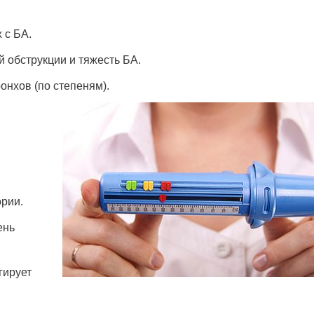
 с БА.
 обструкции и тяжесть БА.
онхов (по степеням).
рии.
ень
гирует