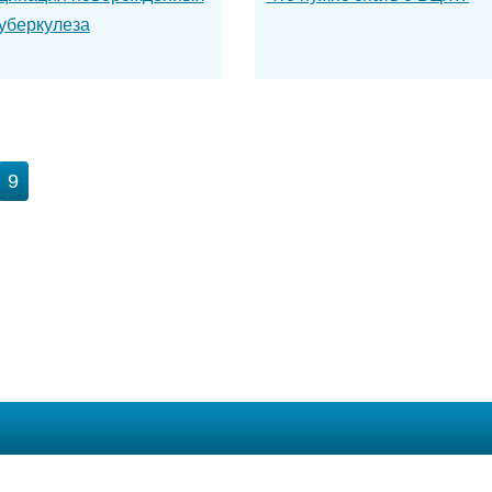
туберкулеза
9