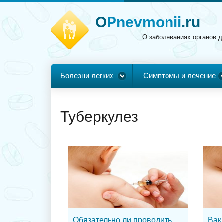
O
Pnevmonii
.ru
О заболеваниях органов 
Болезни легких
Симптомы и лечение
Туберкулез
Обязательно ли проводить
Вак