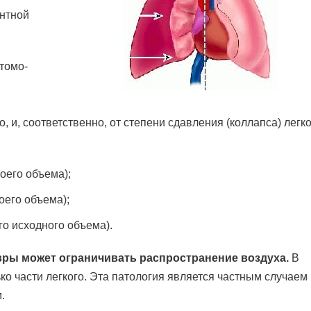
ентной
томо-
и, соответственно, от степени сдавления (коллапса) легко
воего объема);
оего объема);
го исходного объема).
ры может ограничивать распространение воздуха.
В
ко части легкого. Эта патология является частным случаем
.