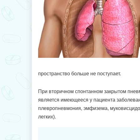
пространство больше не поступает.
При вторичном спонтанном закрытом пневм
является имеющееся у пациента заболеван
плевропневмония, эмфизема, муковисцидоз
легких).