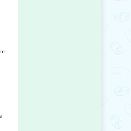
го.
 и