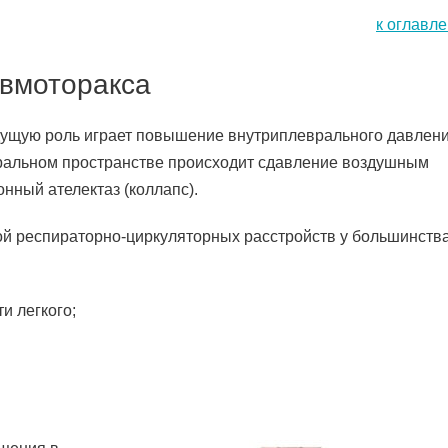
к оглавл
евмоторакса
дущую роль играет повышение внутриплеврального давлени
вральном пространстве происходит сдавление воздушным
нный ателектаз (коллапс).
ой респираторно-циркуляторных расстройств у большинств
и легкого;