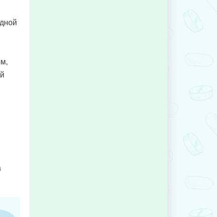
удной
м,
ый
а