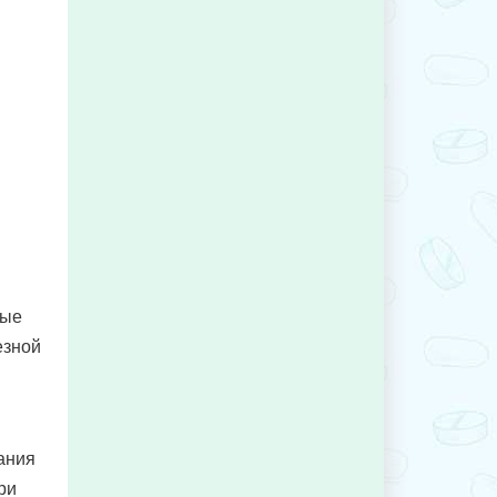
ные
езной
ания
ри