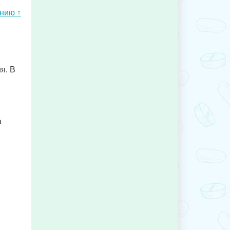
ению ↑
я. В
а