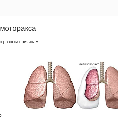
вмоторакса
о разным причинам.
о