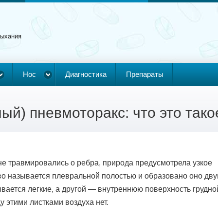
дыхания
Нос
Диагностика
Препараты
й) пневмоторакс: что это тако
не травмировались о ребра, природа предусмотрела узкое
во называется плевральной полостью и образовано оно дв
вается легкие, а другой — внутреннюю поверхность грудно
у этими листками воздуха нет.