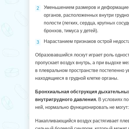
Уменьшением размеров и деформацие
органов, расположенных внутри грудн
полости (легких, сердца, крупных сосуд
бронхов, тимуса у детей).
Нарастанием признаков острой недоста
Образовавшийся лоскут играет роль одност
пропускает воздух внутрь, а при выдохе м
в плевральном пространстве постепенно у
находящиеся в грудной клетке органы.
Бронхиальная обструкция дыхательных
внутригрудного давления.
В условиях по
ней, нормально функционировать не могут:
Накапливающийся воздух растягивает плев
сильный болевой синдром, который может 