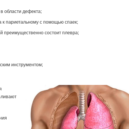
в области дефекта;
а к париетальному с помощью спаек;
ой преимущественно состоит плевра;
ским инструментом;
я
вливают
ния