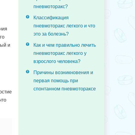
пневмоторакс?
Классификация
пневмоторакс легкого и что
ния
это за болезнь?
го
тый и
Как и чем правильно лечить
пневмоторакс легкого у
взрослого человека?
Причины возникновения и
первая помощь при
спонтанном пневмотораксе
рстие
что