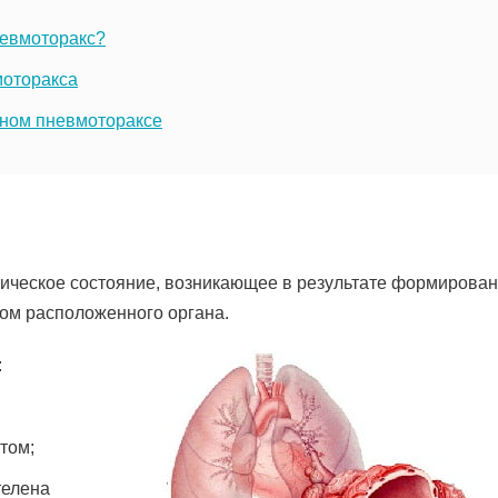
невмоторакс?
моторакса
ном пневмотораксе
ическое состояние, возникающее в результате формирова
дом расположенного органа.
:
том;
телена