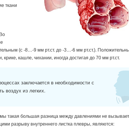
ие ткани
 Во
ие
ельным (с -8…-9 мм рт.ст. до -3…-6 мм рт.ст.). Положительн
 крике, кашле, чихании, иногда достигая до 70 мм рт.ст.
роцессах заключается в необходимости с
ь воздух из легких.
емы такая большая разница между давлениями не вызывае
ими разрыву внутреннего листка плевры, являются: