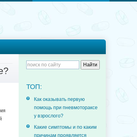
е?
ТОП:
Как оказывать первую
помощь при пневмотораксе
умя
у взрослого?
й
Какие симптомы и по каким
причинам проявляется