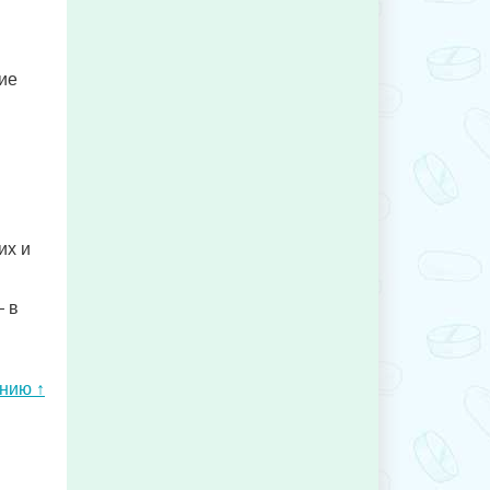
ие
их и
— в
ению ↑