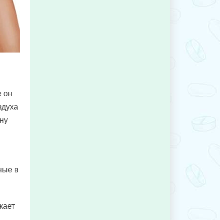
е он
здуха
ну
ные в
кает