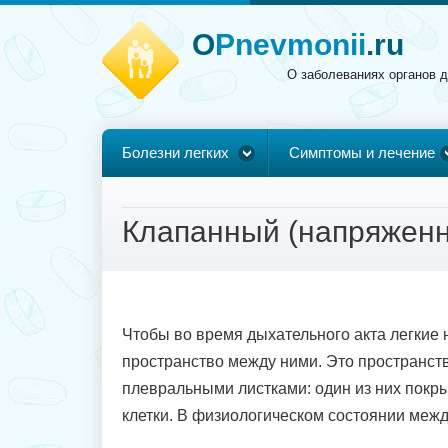
O
Pnevmonii
.ru
О заболеваниях органов 
Болезни легких
Симптомы и лечение
Клапанный (напряженны
Чтобы во время дыхательного акта легкие 
пространство между ними. Это пространст
плевральными листками: один из них покры
клетки. В физиологическом состоянии межд