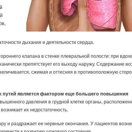
й
ой
ов,
точности дыхания и деятельности сердца.
ороннего клапана в стенке плевральной полости: при вдох
еханически препятствует его выходу наружу. Содержание во
величивается, сжимая и оттесняя в противоположную сторо
 путей является фактором еще большего повышения
вышенного давления в грудной клетке органы, расположен
 возникает их недостаточность.
ру и раздражает ее нервные окончания. У пациентов возни
привести к развитию шокового состояния.