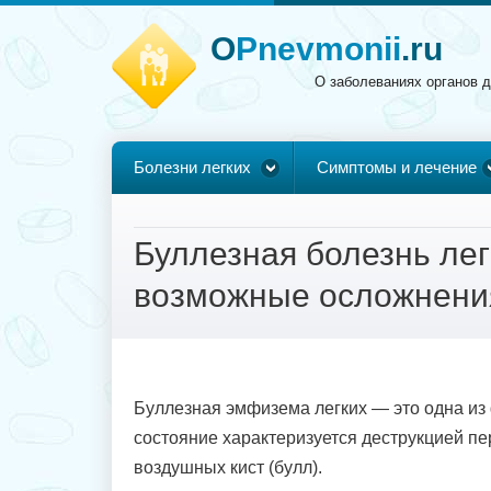
O
Pnevmonii
.ru
О заболеваниях органов 
Болезни легких
Симптомы и лечение
Буллезная болезнь лег
возможные осложнени
Буллезная эмфизема легких — это одна из
состояние характеризуется деструкцией п
воздушных кист (булл).