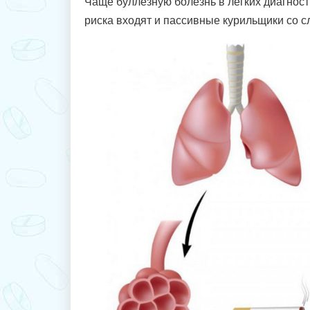
Чаще буллезную болезнь в легких диагност
риска входят и пассивные курильщики со с