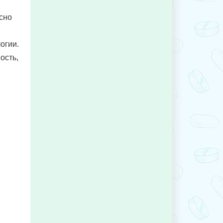
сно
огии.
ость,