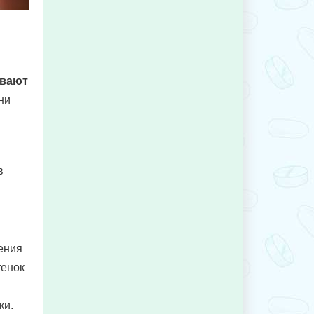
ивают
ни
в
ения
тенок
ки.