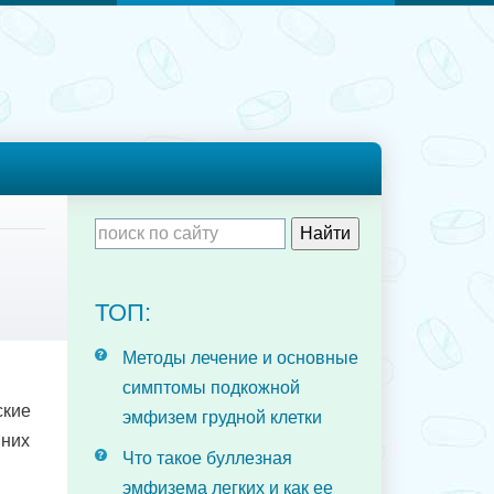
ТОП:
Методы лечение и основные
симптомы подкожной
ские
эмфизем грудной клетки
 них
Что такое буллезная
эмфизема легких и как ее