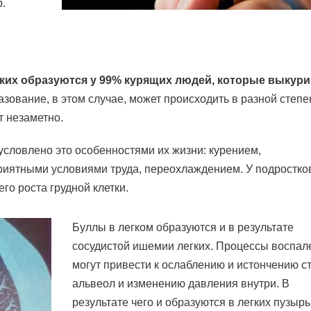
.
егких образуются у 99% курящих людей, которые выкур
зование, в этом случае, может происходить в разной степе
т незаметно.
условлено это особенностями их жизни: курением,
риятными условиями труда, переохлаждением. У подростко
го роста грудной клетки.
Буллы в легком образуются и в результате
сосудистой ишемии легких. Процессы воспал
могут привести к ослаблению и истончению с
альвеол и изменению давления внутри. В
результате чего и образуются в легких пузырь