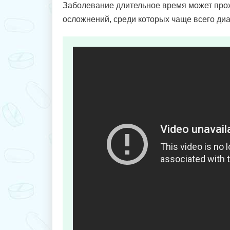
Заболевание длительное время может про
осложнений, среди которых чаще всего ди