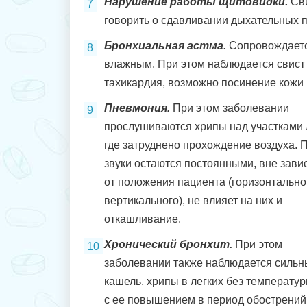
Нарушение работы щитовидки.
Сви
говорить о сдавливании дыхательных п
Бронхиальная астма.
Сопровождается
влажным. При этом наблюдается свист
тахикардия, возможно посинение кожи 
Пневмония.
При этом заболевании
прослушиваются хрипы над участками л
где затруднено прохождение воздуха. 
звуки остаются постоянными, вне зави
от положения пациента (горизонтально
вертикального), не влияет на них и
откашливание.
Хронический бронхит.
При этом
заболевании также наблюдается силь
кашель, хрипы в легких без температур
с ее повышением в период обострений