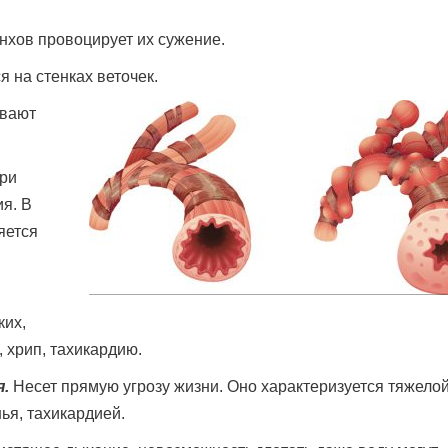
хов провоцирует их сужение.
 на стенках веточек.
вают
ри
я. В
яется
ких,
 хрип, тахикардию.
.
Несет прямую угрозу жизни. Оно характеризуется тяжело
ья, тахикардией.