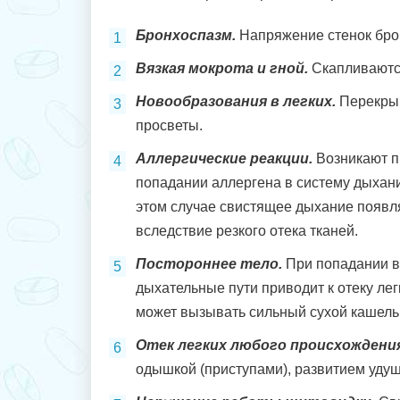
Бронхоспазм.
Напряжение стенок брон
Вязкая мокрота и гной.
Скапливаются
Новообразования в легких.
Перекры
просветы.
Аллергические реакции.
Возникают п
попадании аллергена в систему дыхани
этом случае свистящее дыхание появл
вследствие резкого отека тканей.
Постороннее тело.
При попадании в
дыхательные пути приводит к отеку лег
может вызывать сильный сухой кашель,
Отек легких любого происхождения
одышкой (приступами), развитием удуш