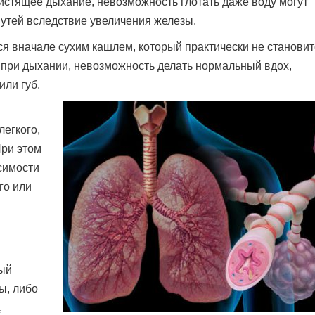
стящее дыхание, невозможность глотать даже воду могут
утей вследствие увеличения железы.
 вначале сухим кашлем, который практически не становит
 при дыхании, невозможность делать нормальный вдох,
или губ.
егкого,
При этом
симости
го или
ный
ы, либо
,