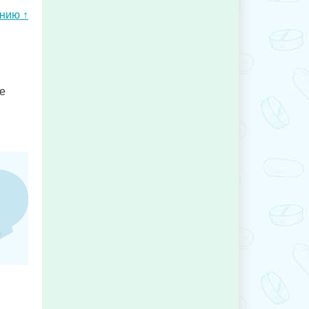
ению ↑
е