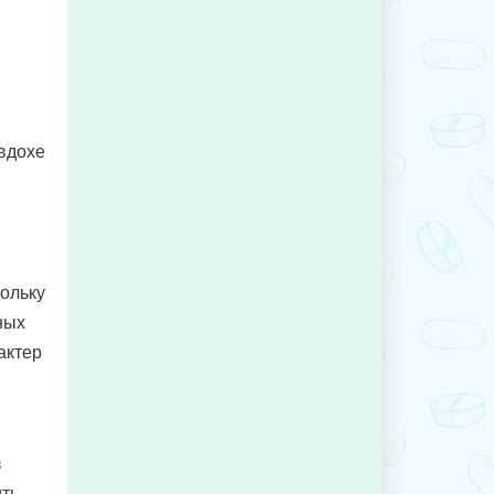
вдохе
кольку
ных
актер
з
ить