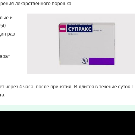
орения лекарственного порошка.
слые и
 50
дин раз
арат
 через 4 часа, после принятия. И длится в течение суток.
та.