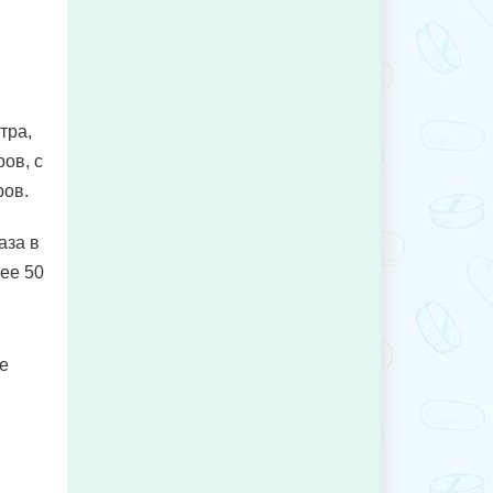
тра,
ов, с
ров.
аза в
ее 50
е