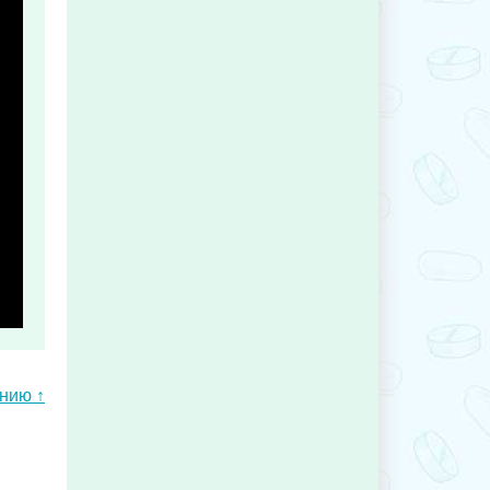
ению ↑