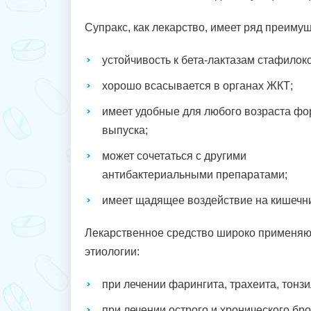
Супракс, как лекарство, имеет ряд преимущ
устойчивость к бета-лактазам стафилоко
хорошо всасывается в органах ЖКТ;
имеет удобные для любого возраста ф
выпуска;
может сочетаться с другими
антибактериальными препаратами;
имеет щадящее воздействие на кишечни
Лекарственное средство широко применяю
этиологии:
при лечении фарингита, трахеита, тонзи
при лечении острого и хронического бро