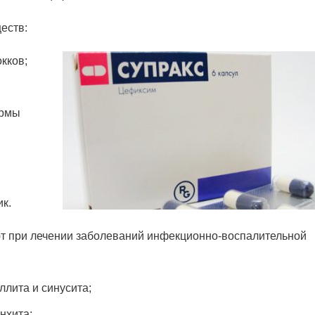
еств:
кков;
ормы
к.
т при лечении заболеваний инфекционно-воспалительной
ллита и синусита;
нхита;