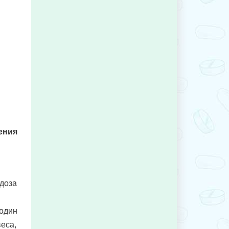
ения
 доза
 один
еса,