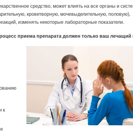
екарственное средство, может влиять на все органы и сист
арительную, кроветворную, мочевыделительную, половую),
еакций, изменять некоторые лабораторные показатели.
процесс приема препарата должен только ваш лечащий 
зованию
и к
ое