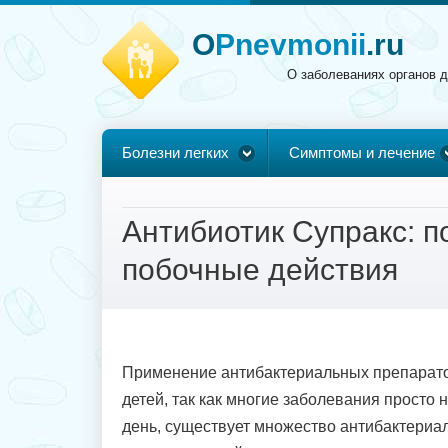
O
Pnevmonii
.ru
О заболеваниях органов 
Болезни легких
Симптомы и лечение
Антибиотик Супракс: п
побочные действия
Применение антибактериальных препарато
детей, так как многие заболевания просто
день, существует множество антибактериал