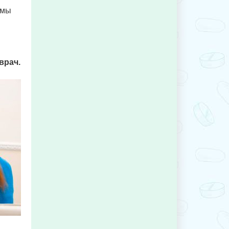
емы
врач.