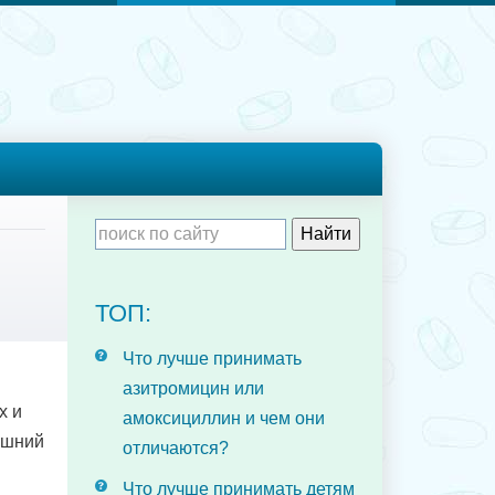
ТОП:
Что лучше принимать
азитромицин или
х и
амоксициллин и чем они
яшний
отличаются?
Что лучше принимать детям