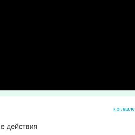
к оглавл
е действия