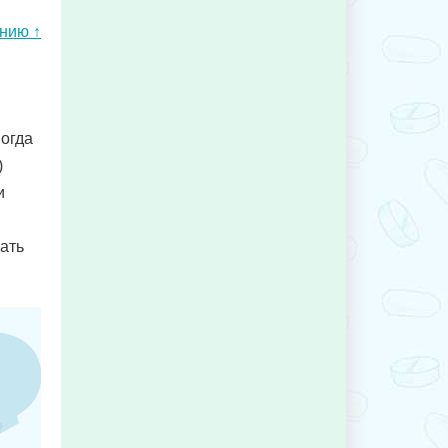
ению ↑
ногда
)
и
ать