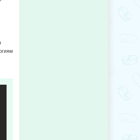
в
ергиям