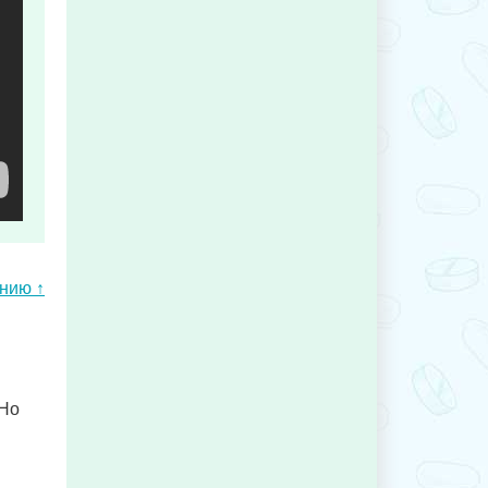
ению ↑
 Но