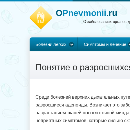
O
Pnevmonii
.ru
О заболеваниях органов 
Болезни легких
Симптомы и лечение
Понятие о разросшихс
Среди болезней верхних дыхательных путе
разросшиеся аденоиды. Возникает это забо
разрастанием тканей носоглоточной минда
неприятных симптомов, которые сильно ска