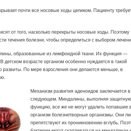
акрывает почти все носовые ходы целиком. Пациенту требуе
исят от того, насколько перекрыты носовые ходы. Поэтому
сти течения болезни, чтобы определиться с выбором лечени
алины, образованные из лимфоидной ткани. Их функция —
 В детском возрасте организм особенно нуждается в такой
о развиты. По мере взросления они делаются меньше, в
ью.
Механизм развития аденоидов заключается в
следующем. Миндалины, выполняя защитну
функцию, все же не могут удалить попавшие 
организм болезнетворные организмы. Они л
препятствуют их проникновению вглубь. Поэ
бактерии могут скапливаться на миндалинах 