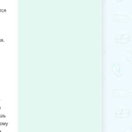
тся
я.
ю
в
ишь
тому
и