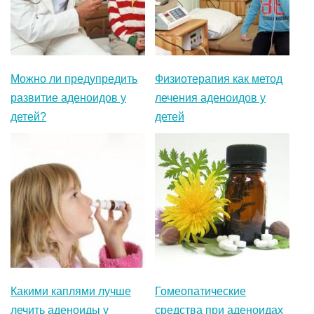
Можно ли предупредить
Физиотерапия как метод
развитие аденоидов у
лечения аденоидов у
детей?
детей
Какими каплями лучше
Гомеопатические
лечить аденоиды у
средства при аденоидах