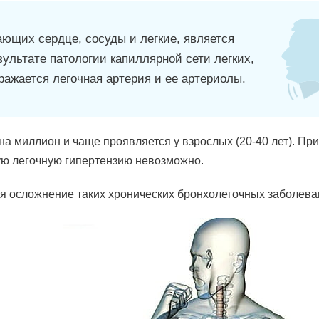
ющих сердце, сосуды и легкие, является
зультате патологии капиллярной сети легких,
ажается легочная артерия и ее артериолы.
 на миллион и чаще проявляется у взрослых (20-40 лет). Пр
ную легочную гипертензию невозможно.
ся осложнение таких хронических бронхолегочных заболева