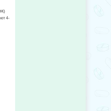
ФК)
ют 4-