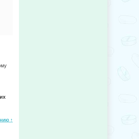
ому
них
ению ↑