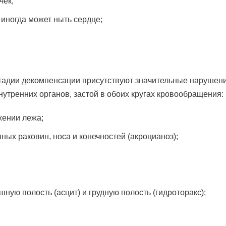
чек;
иногда может ныть сердце;
стадии декомпенсации присутствуют значительные нарушен
утренних органов, застой в обоих кругах кровообращения:
жении лежа;
ных раковин, носа и конечностей (акроцианоз);
ную полость (асцит) и грудную полость (гидроторакс);