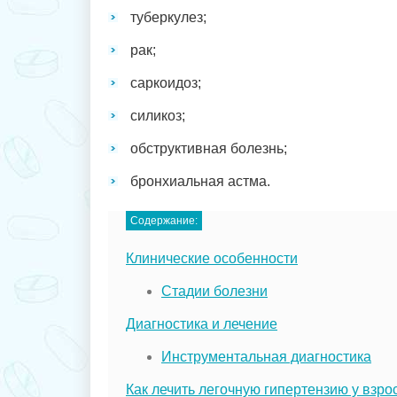
туберкулез;
рак;
саркоидоз;
силикоз;
обструктивная болезнь;
бронхиальная астма.
Содержание:
Клинические особенности
Стадии болезни
Диагностика и лечение
Инструментальная диагностика
Как лечить легочную гипертензию у взр