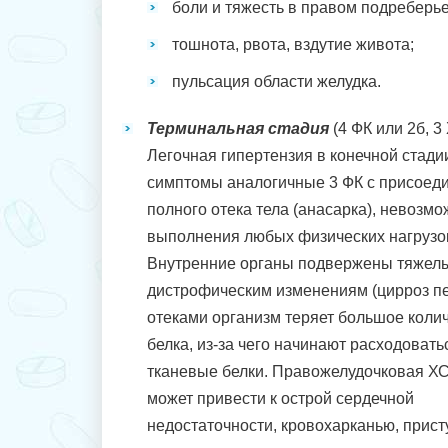
боли и тяжесть в правом подреберье
тошнота, рвота, вздутие живота;
пульсация области желудка.
Терминальная стадия
(4 ФК или 2б, 3
Легочная гипертензия в конечной стади
симптомы аналогичные 3 ФК с присоед
полного отека тела (анасарка), невозм
выполнения любых физических нагрузо
Внутренние органы подвержены тяжел
дистрофическим изменениям (цирроз пе
отеками организм теряет большое коли
белка, из-за чего начинают расходовать
тканевые белки. Правожелудочковая Х
может привести к острой сердечной
недостаточности, кровохарканью, присту