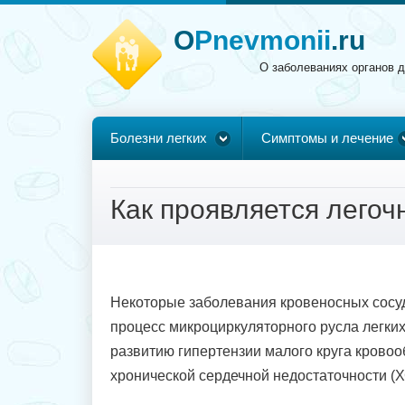
O
Pnevmonii
.ru
О заболеваниях органов 
Болезни легких
Симптомы и лечение
Как проявляется легоч
Некоторые заболевания кровеносных сосу
процесс микроциркуляторного русла легких,
развитию гипертензии малого круга крово
хронической сердечной недостаточности (Х