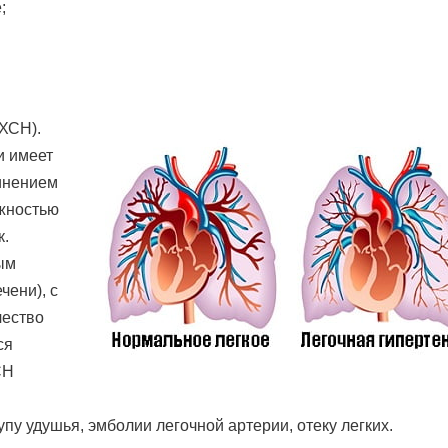
;
 ХСН).
и имеет
инением
ожностью
к.
ым
чени), с
чество
ся
СН
пу удушья, эмболии легочной артерии, отеку легких.