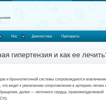
дыхания
Нос
Диагностика
Препараты
ная гипертензия и как ее лечить
дов и бронхолегочной системы сопровождаются вовлечени
 что ведет к увеличению сопротивления в артериях легких 
обращения, далее — легочного сердца, правожелудочковой
СН).