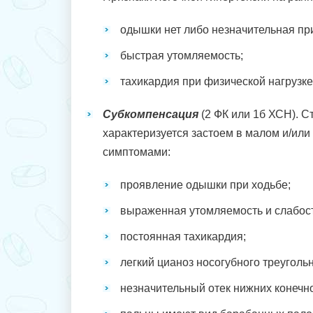
одышки нет либо незначительная при
быстрая утомляемость;
тахикардия при физической нагрузке
Субкомпенсация
(2 ФК или 1б ХСН). С
характеризуется застоем в малом и/или
симптомами:
проявление одышки при ходьбе;
выраженная утомляемость и слабост
постоянная тахикардия;
легкий цианоз носогубного треугольн
незначительный отек нижних конечн