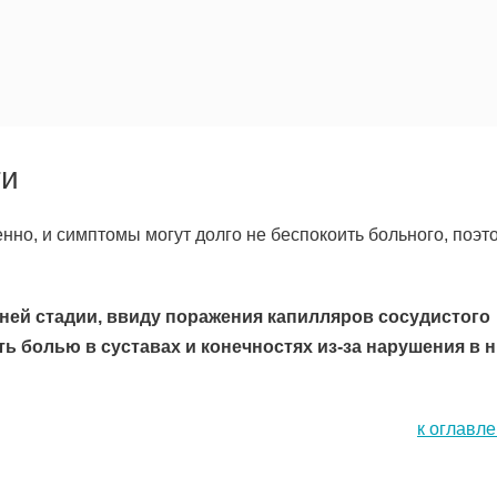
ти
нно, и симптомы могут долго не беспокоить больного, поэт
нней стадии, ввиду поражения капилляров сосудистого
ть болью в суставах и конечностях из-за нарушения в 
к оглавл