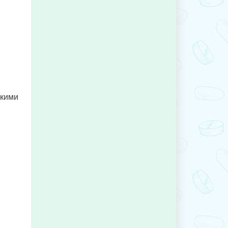
акими