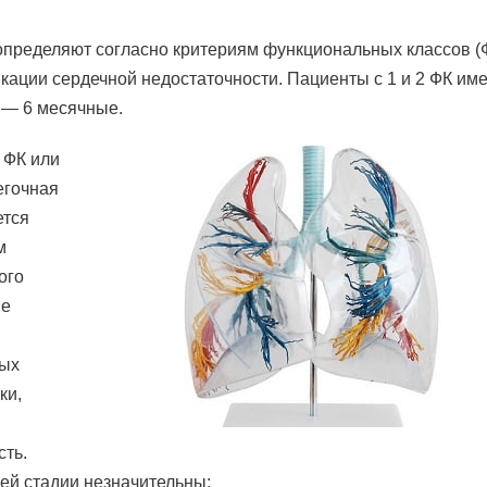
определяют согласно критериям функциональных классов (
кации сердечной недостаточности. Пациенты с 1 и 2 ФК име
 — 6 месячные.
 ФК или
егочная
ется
м
ого
не
ных
ки,
сть.
ей стадии незначительны: