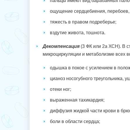
пальцы имеют вид барабанных пало
ощущение сердцебиения, перебоев, 
тяжесть в правом подреберье;
вздутие живота, тошнота.
Декомпенсация
(3 ФК или 2а ХСН). В 
микроциркуляции и метаболизме всех вн
одышка в покое с усилением в поло
цианоз носогубного треугольника, уш
отеки ног;
выраженная тахикардия;
диффузия жидкой части крови в брюш
боли в области сердца;