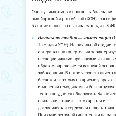
Оценку симптомов и прогноз заболевания 
нью-йоркской и российской (ХСН) классифи
5 летние шансы на выживаемость, а с 3 ФК
Начальная стадия — компенсации
(1
1а стадия ХСН). На начальной стадии л
артериальная гипертензия характеризу
неспецифичными признаками и главны
образом определяется клиникой основн
заболевания. В покое человека ничего 
беспокоит, поэтому на приеме у врача
изменения гемодинамики без нагрузоч
тестов не удается обнаружить. Фактичес
начальная стадия — это скрытая и
доклиническая сердечная недостаточно
Признаки легочной гипертензии на ранн