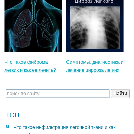
Что такое фиброма
Симптомы, диагностика и
легких и как ее лечить?
лечение цирроза легких
ТОП:
Что такое инфильтрация легочной ткани и как