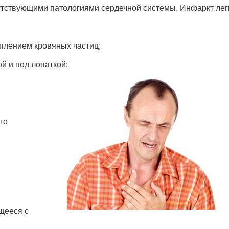
утствующими патологиями сердечной системы. Инфаркт лег
плением кровяных частиц;
й и под лопаткой;
го
щееся с