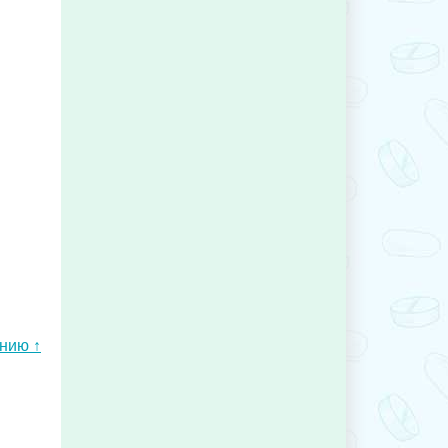
ению ↑