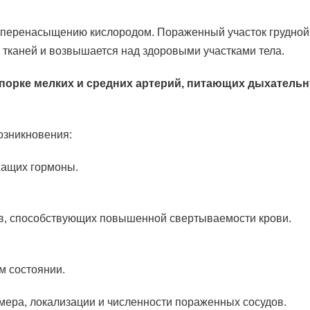
х перенасыщению кислородом. Пораженный участок грудной
х тканей и возвышается над здоровыми участками тела.
упорке мелких и средних артерий, питающих дыхатель
озникновения:
жащих гормоны.
тв, способствующих повышенной свертываемости крови.
м состоянии.
змера, локализации и численности пораженных сосудов.