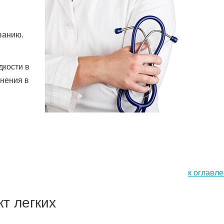
ванию.
дкости в
енения в
к оглавл
т легких